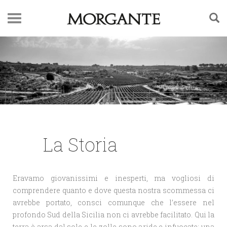
STORIA
La Storia
Eravamo giovanissimi e inesperti, ma vogliosi di
comprendere quanto e dove questa nostra scommessa ci
avrebbe portato, consci comunque che l’essere nel
profondo Sud della Sicilia non ci avrebbe facilitato. Qui la
terra è arsa dal sole e le zolle sono aride e infuocate; una