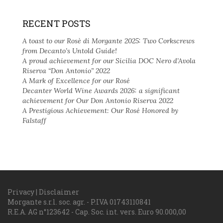
RECENT POSTS
A toast to our Rosè di Morgante 2025: Two Corkscrews
from Decanto’s Untold Guide!
A proud achievement for our Sicilia DOC Nero d’Avola
Riserva “Don Antonio” 2022
A Mark of Excellence for our Rosé
Decanter World Wine Awards 2026: a significant
achievement for Our Don Antonio Riserva 2022
A Prestigious Achievement: Our Rosé Honored by
Falstaff
Privacy
|
Disclaimer
Morgante s.r.l. soc. agr. - P.IVA 01743110841
R.E.A. AG n°123642 - Cap. Soc. int. vers. Euro 90.000,00