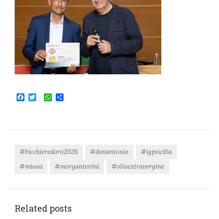
Facebook
Twitter
WhatsApp
Condividi
#bicchieredoro2026
#donantonio
#igpsicilia
#miooa
#morgantevini
#olioextravergine
Related posts