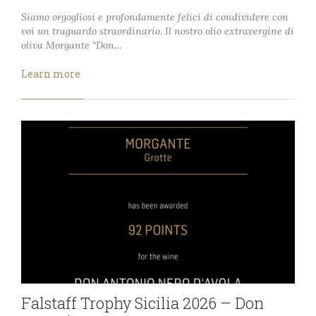
Siamo orgogliosi e profondamente felici di condividere con
voi un traguardo straordinario. Il nostro olio extravergine di
oliva Morgante “Don…
Learn more
Falstaff Trophy Sicilia 2026 – Don